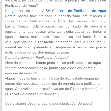
Você está no bairro Centro e região e precisa de Conserto de
Consul,
Purificador de Água?
IBBL
Chegou ao site certo! A BH
Conserto de Purificador de Água
e
Centro
possui time treinado e especializado em reparos e
outras.
consertos de Purificadores de Água das marcas Electrolux,
Latina, Consul, IBBL e outras. Um purificador de água é o
equipamento que possui uma tecnologia capaz de limpar a
água de forma muito mais eficaz que os tradicionais filtros à
vela, obtendo água realmente apropriada para o consumo. É
normal ver o equipamento em empresas e residências pois a
praticidade já conquistou muitas pessoas.
Como funciona um Purificador de Água?
Além do elemento filtrante principal, os purificadores de água
contam com tecnologias de purificação especiais, como a
emissão de raios UV.
Alguns modelos funcionam à base de eletricidade enquanto
outros não necessitam deste tipo de energia para purificar a
água. Os níveis de purificação variam do P1 (mais intenso) ao
P6 (nível mais básico de limpeza);
Que cuidados devo ter com o meu purificador de água?