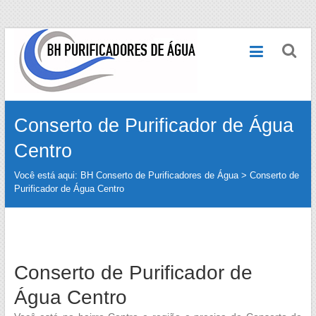
Skip
BH
to
content
Conserto
de
Conserto de Purificador de Água
Purificadores
Centro
de
Água
Você está aqui:
BH Conserto de Purificadores de Água
>
Conserto de
Purificador de Água Centro
Conserto
de
Purificadores
de
Água
Conserto de Purificador de
das
marcas
Água Centro
Electrolux,
Latina,