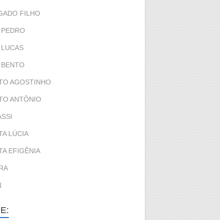
GADO FILHO
 PEDRO
 LUCAS
 BENTO
TO AGOSTINHO
TO ANTÔNIO
ASSI
TA LÚCIA
TA EFIGÊNIA
RA
N
E: