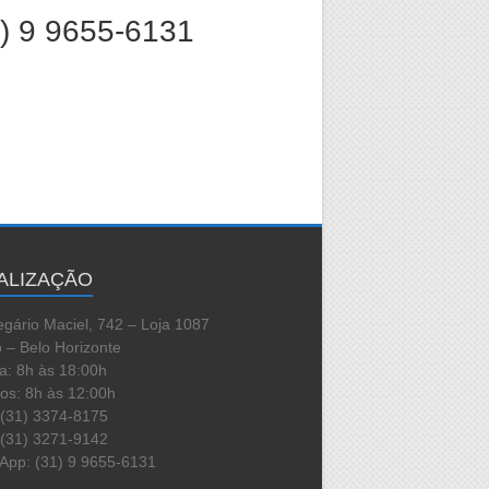
1) 9 9655-6131
ALIZAÇÃO
egário Maciel, 742 – Loja 1087
 – Belo Horizonte
a: 8h às 18:00h
os: 8h às 12:00h
 (31) 3374-8175
 (31) 3271-9142
App: (31) 9 9655-6131