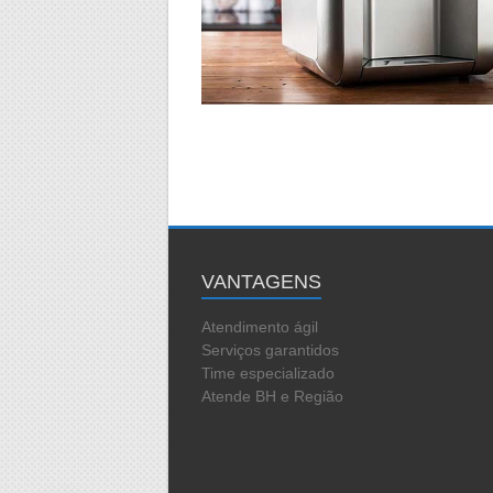
VANTAGENS
Atendimento ágil
Serviços garantidos
Time especializado
Atende BH e Região