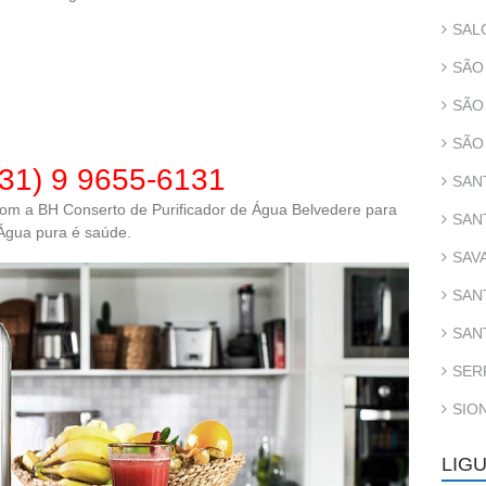
SAL
SÃO
SÃO
SÃO
(31) 9 9655-6131
SAN
com a BH Conserto de Purificador de Água Belvedere para
SAN
Água pura é saúde.
SAV
SAN
SAN
SER
SIO
LIGU