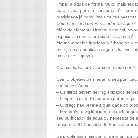
Latina,
limpar a água de forma muito mais eficaz
Consul,
apropriada para o consumo. É normal
IBBL
praticidade já conquistou muitas pessoas.
e
Como funciona um Purificador de Água?
outras.
Além do elemento filtrante principal, os 
especiais, como a emissão de raios UV.
Alguns modelos funcionam à base de elet
energia para purificar a água. Os níveis 
básico de limpeza);
Que cuidados devo ter com o meu purifi
Com o objetivo de manter o seu purific
são necessários:
– Os filtros devem ser higienizados seme
– Limpe a caixa d’água para garantir qu
– O preço não reflete a qualidade do pro
– Mantenha a vigilância em relação à qu
seu purificador de água ou necessita de a
procure a BH Conserto de Purificador de 
Os problemas mais comuns em um purific