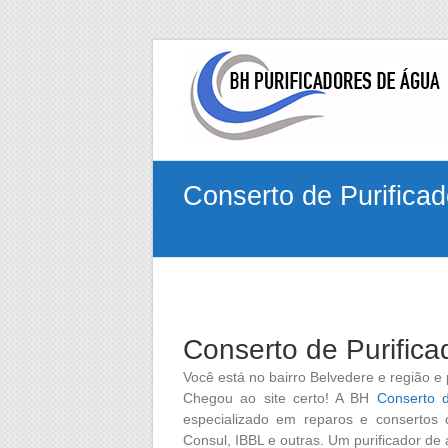
Skip
to
BH
content
Conserto
de
Purificadores
Conserto de Purifica
de
Água
Conserto
de
Purificadores
Conserto de Purific
de
Água
Você está no bairro Belvedere e região e
das
Chegou ao site certo! A BH
Conserto d
marcas
especializado em reparos e consertos 
Electrolux,
Consul, IBBL e outras. Um purificador d