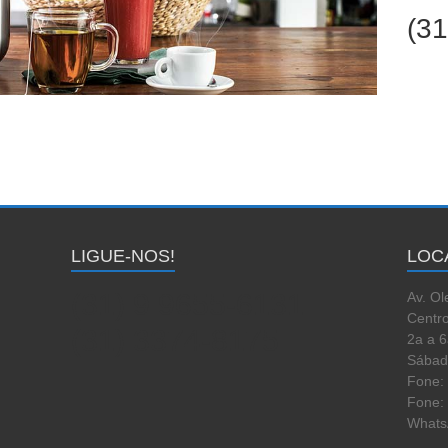
(3
LIGUE-NOS!
LOC
(31) 9 9655-6131
Av. Ol
Centro
(31) 3374-8175
2a a 6
Sábad
Fone:
Fone:
Whats