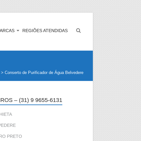
ARCAS
REGIÕES ATENDIDAS
>
Conserto de Purificador de Água Belvedere
ROS – (31) 9 9655-6131
HIETA
VEDERE
RO PRETO