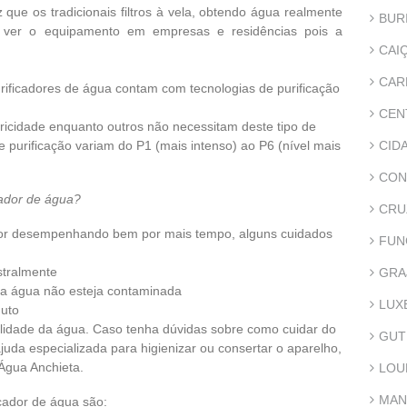
 que os tradicionais filtros à vela, obtendo água realmente
BUR
 ver o equipamento em empresas e residências pois a
CAI
CA
purificadores de água contam com tecnologias de purificação
CEN
ricidade enquanto outros não necessitam deste tipo de
de purificação variam do P1 (mais intenso) ao P6 (nível mais
CID
CON
cador de água?
CRU
ador desempenhando bem por mais tempo, alguns cuidados
FUN
stralmente
GRA
e a água não esteja contaminada
LUX
duto
alidade da água. Caso tenha dúvidas sobre como cuidar do
GUT
juda especializada para higienizar ou consertar o aparelho,
Água Anchieta.
LOU
MAN
ador de água são: